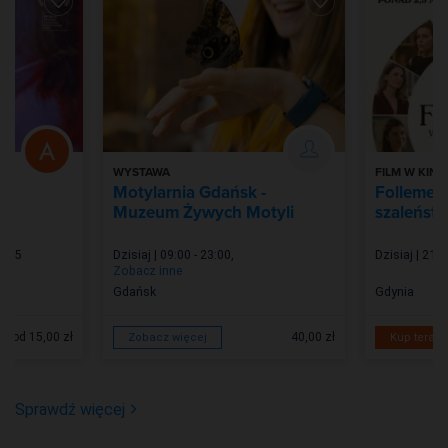
WYSTAWA
FILM W KINIE
Motylarnia Gdańsk -
Follemen
Muzeum Żywych Motyli
szaleństw
3:45
Dzisiaj | 09:00 - 23:00
,
Dzisiaj | 21:0
Zobacz inne
Gdańsk
Gdynia
od 15,00 zł
40,00 zł
Zobacz więcej
Kup teraz
Sprawdź więcej