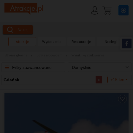
Szukaj
Atrakcje
Wydarzenia
Restauracje
Noclegi
Strona główna
Loty szybowcem
Wyniki wyszukiwania
Filtry zaawansowane
Domyślnie
x
+15 km
Gdańsk