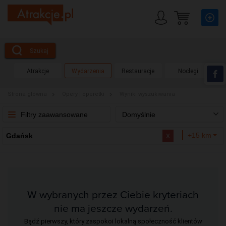
Szukaj
Atrakcje
Wydarzenia
Restauracje
Noclegi
Strona główna
Opery | operetki
Wyniki wyszukiwania
Filtry zaawansowane
Domyślnie
x
+15 km
Gdańsk
W wybranych przez Ciebie kryteriach
nie ma jeszcze wydarzeń.
Bądź pierwszy, który zaspokoi lokalną społeczność klientów