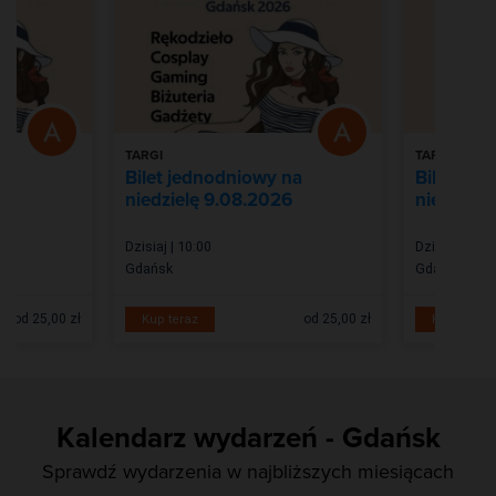
TARGI
TARGI
na
Bilet jednodniowy na
Bilet jed
6
niedzielę 9.08.2026
niedzielę
Dzisiaj | 10:00
Dzisiaj | 10:0
Gdańsk
Gdańsk
od 25,00 zł
od 25,00 zł
Kup teraz
Kup teraz
Kalendarz wydarzeń - Gdańsk
Sprawdź wydarzenia w najbliższych miesiącach