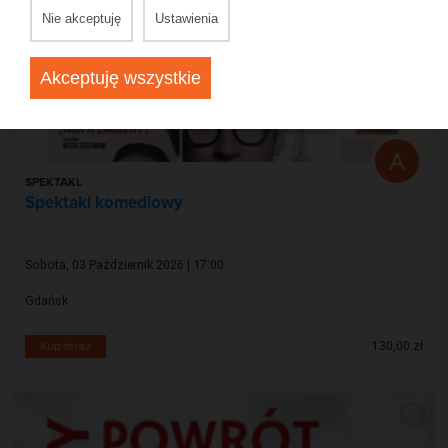
Nie akceptuję
Ustawienia
Akceptuję wszystkie
SPEKTAKL
Spektakl komediowy
Sobota, 03 Październik 2026 | 17:00
Gdańsk
130,00 zł
Kup teraz