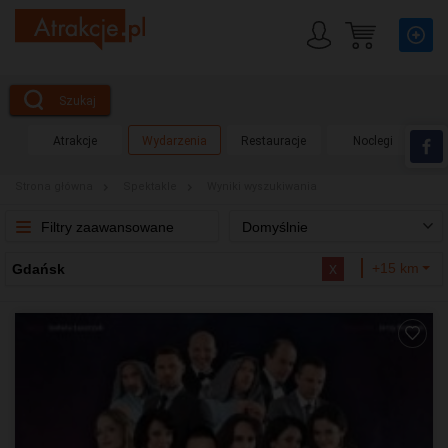
Szukaj
Atrakcje
Wydarzenia
Restauracje
Noclegi
Strona główna
Spektakle
Wyniki wyszukiwania
Filtry zaawansowane
Domyślnie
x
+15 km
Gdańsk