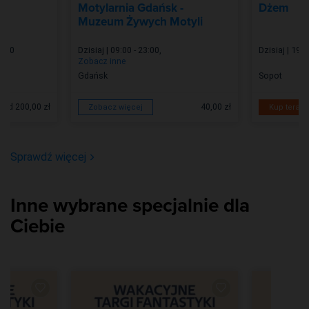
t
Motylarnia Gdańsk -
Dżem
Muzeum Żywych Motyli
9:00
Dzisiaj | 09:00 - 23:00
,
Dzisiaj | 19:0
Zobacz inne
Gdańsk
Sopot
od 200,00 zł
40,00 zł
Zobacz więcej
Kup teraz
Sprawdź więcej
Inne wybrane specjalnie dla
Ciebie