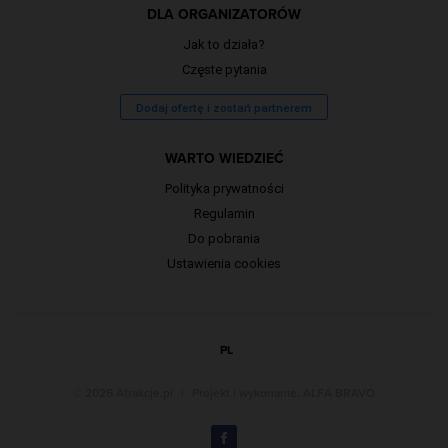
DLA ORGANIZATORÓW
Jak to działa?
Częste pytania
Dodaj ofertę i zostań partnerem
WARTO WIEDZIEĆ
Polityka prywatności
Regulamin
Do pobrania
Ustawienia cookies
PL
© 2026 Atrakcje.pl
|
Projekt i wykonanie:
ALFA BRAVO