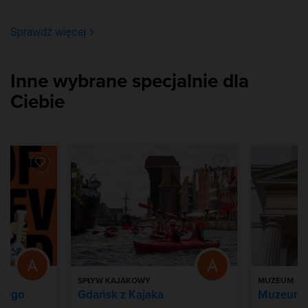
Bilety do nabycia na: KupBilecik.pl
Sprawdź więcej
Inne wybrane specjalnie dla
Ciebie
SPŁYW KAJAKOWY
MUZEUM
onego
Gdańsk z Kajaka
Muzeum 