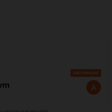
ARCHIWALNE
nym
rz swój plan na aktywny dzień!