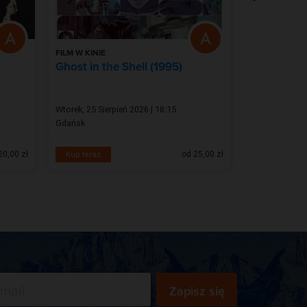
FILM W KINIE
FILM W KINIE
Ghost in the Shell (1995)
Andre Rieu
Maastricht
Wtorek, 25 Sierpień 2026 | 18:15
Wtorek, 15 Wrz
Gdańsk
Gdańsk
20,00 zł
od 25,00 zł
Kup teraz
Kup teraz
Zapisz się