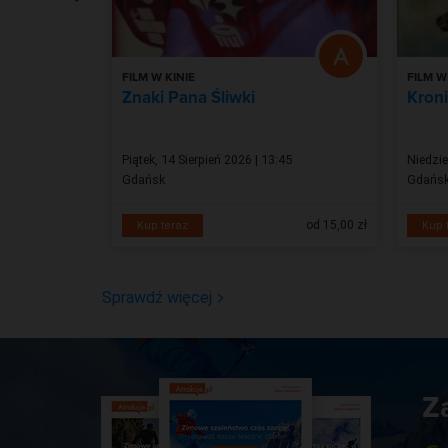
FILM W KINIE
FILM W
e
Znaki Pana Śliwki
Kron
6:30
Piątek, 14 Sierpień 2026 | 13:45
Niedzie
Gdańsk
Gdańs
od 40,00 zł
od 15,00 zł
Kup teraz
Kup 
Sprawdź więcej
Z