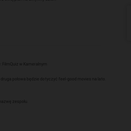
e: FilmQuiz w Kameralnym
a druga połowa będzie dotyczyć feel-good movies na lato.
 nazwę zespołu.