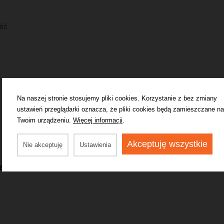
ść.
Na naszej stronie stosujemy pliki cookies. Korzystanie z bez zmiany
ustawień przeglądarki oznacza, że pliki cookies będą zamieszczane na
Prowadź do
Twoim urządzeniu.
Więcej informacji
.
Akceptuję wszystkie
Nie akceptuję
Ustawienia
 znać