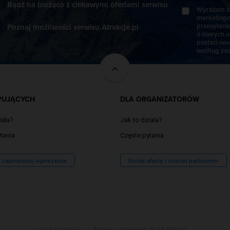
Bądź na bieżąco z ciekawymi ofertami serwisu
Wyrażam zg
marketingo
przesyłani
Poznaj możliwości serwisu Atrakcje.pl
o nowych o
postaci new
według zas
PUJĄCYCH
DLA ORGANIZATORÓW
iała?
Jak to działa?
tania
Częste pytania
/ zaproponuj ogłoszenie
Dodaj ofertę i zostań partnerem
© 2026 Atrakcje.pl
|
Projekt i wykonanie:
ALFA BRAVO