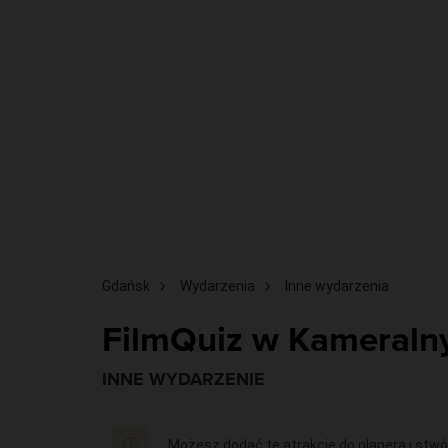
Gdańsk
Wydarzenia
Inne wydarzenia
FilmQuiz w Kameral
INNE WYDARZENIE
Możesz dodać tę atrakcję do planera i stwó