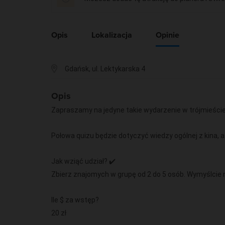
Opis
Lokalizacja
Opinie
Gdańsk, ul. Lektykarska 4
Opis
Zapraszamy na jedyne takie wydarzenie w trójmieści
Połowa quizu będzie dotyczyć wiedzy ogólnej z kina, 
Jak wziąć udział? ✔️
Zbierz znajomych w grupę od 2 do 5 osób. Wymyślcie
Ile $ za wstęp?
20 zł