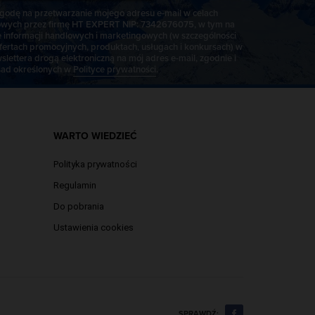
odę na przetwarzanie mojego adresu e-mail w celach
wych przez firmę HT EXPERT NIP: 7342676075, w tym na
e informacji handlowych i marketingowych (w szczególności
fertach promocyjnych, produktach, usługach i konkursach) w
slettera drogą elektroniczną na mój adres e-mail, zgodnie i
ad określonych w
Polityce prywatności
.
WARTO WIEDZIEĆ
Polityka prywatności
Regulamin
Do pobrania
Ustawienia cookies
SPRAWDŹ: