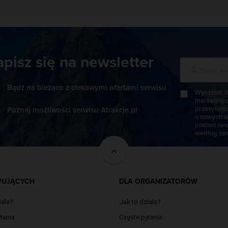
apisz się na newsletter
Bądź na bieżąco z ciekawymi ofertami serwisu
Wyrażam zg
marketingo
przesyłani
Poznaj możliwości serwisu Atrakcje.pl
o nowych o
postaci new
według zas
PUJĄCYCH
DLA ORGANIZATORÓW
iała?
Jak to działa?
tania
Częste pytania