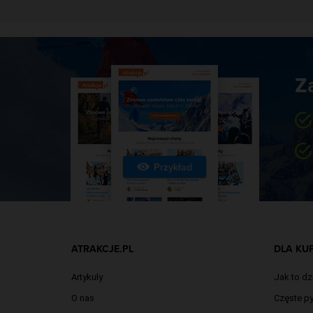
Z
Przykład
ATRAKCJE.PL
DLA KU
Artykuły
Jak to dz
O nas
Częste py