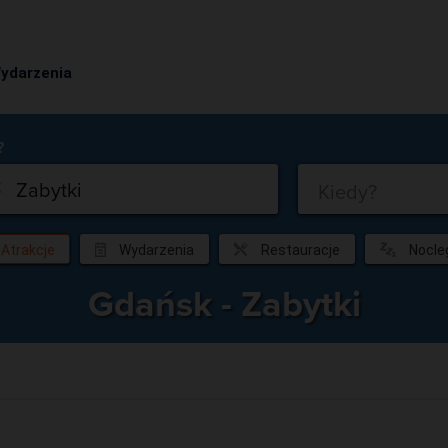
ydarzenia
Co?
Kiedy?
Atrakcje
Wydarzenia
Restauracje
Nocle
Gdańsk - Zabytki