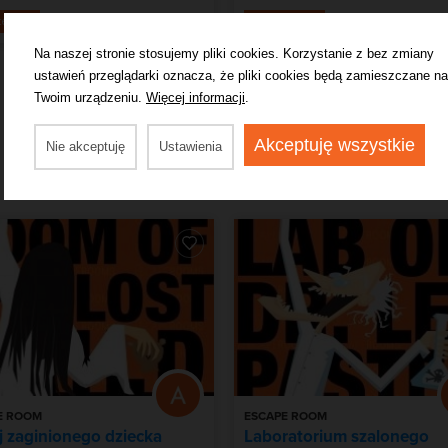
od 90,00 zł
od 
teraz
Kup teraz
Na naszej stronie stosujemy pliki cookies. Korzystanie z bez zmiany
ustawień przeglądarki oznacza, że pliki cookies będą zamieszczane na
Twoim urządzeniu.
Więcej informacji
.
Akceptuję wszystkie
Nie akceptuję
Ustawienia
 Ciebie
E ROOM
ESCAPE ROOM
 zaginionego dziecka
Laboratorium szalonego