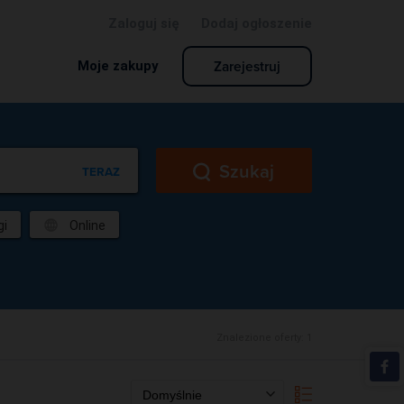
Zaloguj się
Dodaj ogłoszenie
Zarejestruj
Moje zakupy
Szukaj
TERAZ
gi
Online
Znalezione oferty:
1
Domyślnie