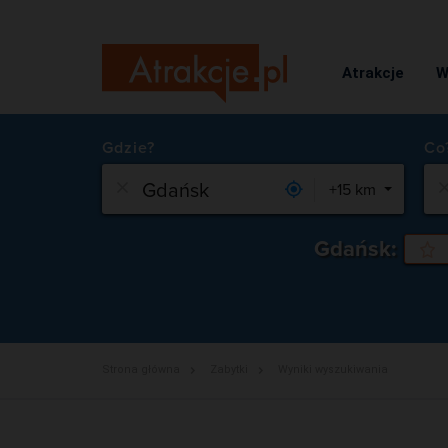
Atrakcje
W
Gdzie?
+15 km
Gdańsk:
Strona główna
Zabytki
Wyniki wyszukiwania