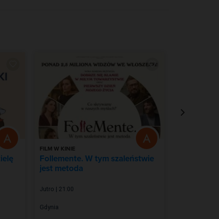
FILM W KINIE
FILM W KINIE
ielę
Follemente. W tym szaleństwie
Wartość s
jest metoda
Jutro | 21:00
Wtorek, 11 Sie
Gdynia
Gdynia