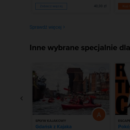
od 200,00 zł
40,00 zł
Zobacz więcej
Kup 
Sprawdź więcej
Inne wybrane specjalnie dla
SPŁYW KAJAKOWY
ESCAP
etektywa
Gdańsk z Kajaka
Pokój