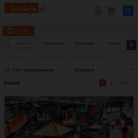
Szukaj
Atrakcje
Wydarzenia
Restauracje
Noclegi
Strona główna
Parki rozrywki
Wyniki wyszukiwania
Filtry zaawansowane
Domyślnie
x
+15 km
Gdańsk