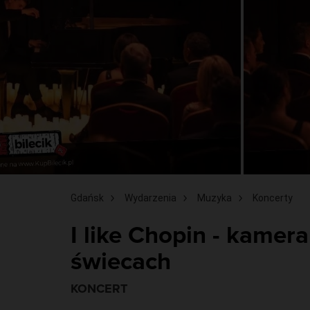
Gdańsk
Wydarzenia
Muzyka
Koncerty
I like Chopin - kamera
świecach
KONCERT