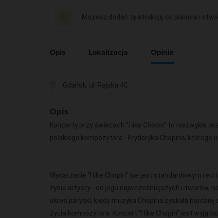
Możesz dodać tę atrakcję do planera i stwó
Opis
Lokalizacja
Opinie
Gdańsk, ul. Rajska 4C
Opis
Koncerty przy świecach "I like Chopin" to niezwykła o
polskiego kompozytora - Fryderyka Chopina, którego 
Wydarzenie "I like Chopin" nie jest standardowym rec
życie artysty - od jego najwcześniejszych utworów, n
okres paryski, kiedy muzyka Chopina zyskała bardziej 
życia kompozytora. Koncert "I like Chopin" jest wyjąt