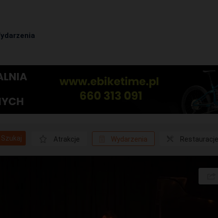
ydarzenia
Szukaj
Atrakcje
Wydarzenia
Restauracj