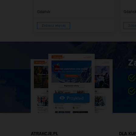
Gdańsk
Gdańs
Zobacz więcej
Zoba
Z
Przykład
ATRAKCJE.PL
DLA KU