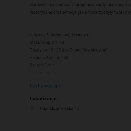
kierowało nim podczas komponowania konkretnego ut
historyczne oraz emocje, jakie towarzyszyły twórcy w
Usłyszą Państwo między innymi:
Mazurki op. 24 i 33
Etiudy op. 10 i 25 (np. Etiuda Rewolucyjna)
Polonez A-dur op. 40
Ballada F-dur
Nokturn op. 9 nr 2
Preludia op. 28
Czytaj więcej
Sonata nr 2 (Marsz żałobny)
Lokalizacja
Gdańsk, ul. Rajska 4C
Wykonamy również utwory innych światowej klasy kom
Beethoven (Niemcy), E. Grieg (Norwegia), C. Debussy (
aby zaprezentować Państwu szersze spojrzenie na re