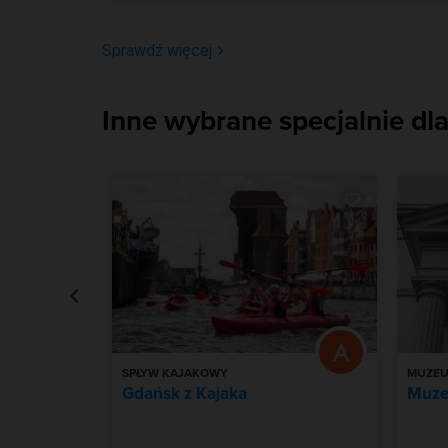
Sprawdź więcej
Inne wybrane specjalnie dla
SPŁYW KAJAKOWY
MUZE
ego
Gdańsk z Kajaka
Muze