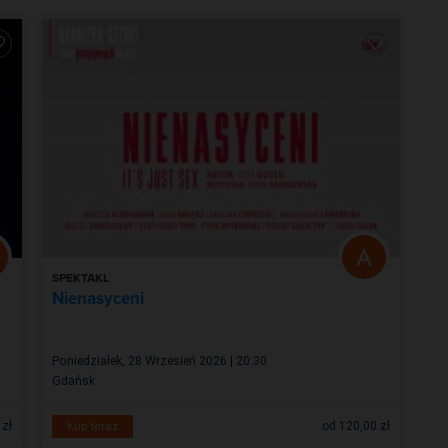
SPEKTAKL
KO
Nienasyceni
wy
Poniedziałek, 28 Wrzesień 2026 | 20:30
Czw
Gdańsk
Gd
 zł
od 120,00 zł
Kup teraz