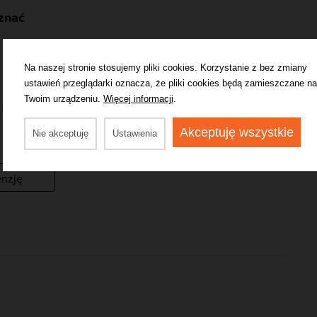
 znać
Na naszej stronie stosujemy pliki cookies. Korzystanie z bez zmiany
ustawień przeglądarki oznacza, że pliki cookies będą zamieszczane na
Twoim urządzeniu.
Więcej informacji
.
.2026, 03:26
Zgłoś błąd lub naruszenie
Jestem organizatorem tego wydarzenia.
Akceptuję wszystkie
Nie akceptuję
Ustawienia
enzję