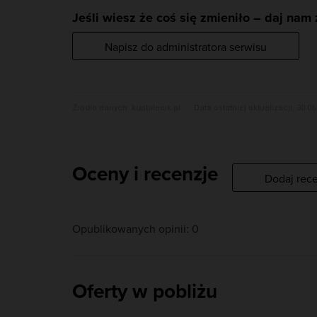
Jeśli wiesz że coś się zmieniło – daj nam
Bilety do nabycia na: KupBilecik.pl
Napisz do administratora serwisu
Źródło danych:
kupbilecik.pl
Data ostatniej aktualizacji: 30.06
Oceny i recenzje
Dodaj rec
Opublikowanych opinii: 0
Oferty w pobliżu