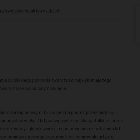
rz swój plan na aktywny dzień!
kazja do bliskiego poznania twórczości najwybitniejszego
utwory znane są na całym świecie.
italem fortepianowym; to muzyczna podróż przez historię i
apisanych w wieku 7 lat pod wpływem polskiego folkloru, przez
dramatyczny i głęboki wyraz, aż po arcydzieła z ostatnich lat
kowy, ponieważ pomaga zrozumieć, co inspirowało artystę i