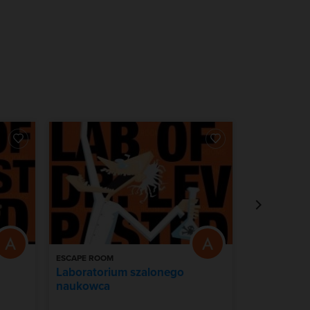
ESCAPE ROOM
SPŁYW KAJA
Laboratorium szalonego
Gdańsk z 
naukowca