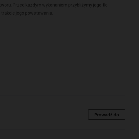
woru. Przed każdym wykonaniem przybliżymy jego tło
 trakcie jego powstawania.
Prowadź do
pozytorów, takich jak R. Schumann (Niemcy), L. van
Francja), W.A. Mozart (Austria) oraz S. Rachmaninow (Rosja),
pertuar fortepianowy.