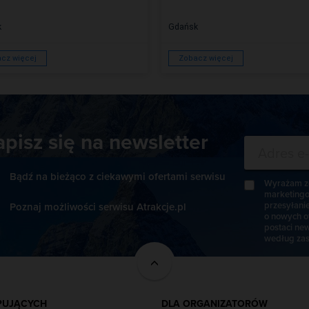
k
Gdańsk
cz więcej
Zobacz więcej
apisz się na newsletter
Bądź na bieżąco z ciekawymi ofertami serwisu
Wyrażam zg
marketingo
przesyłani
Poznaj możliwości serwisu Atrakcje.pl
o nowych o
postaci new
według zas
PUJĄCYCH
DLA ORGANIZATORÓW